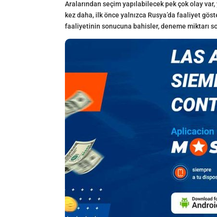
Aralarından seçim yapılabilecek pek çok olay var,
kez daha, ilk önce yalnızca Rusya’da faaliyet göst
faaliyetinin sonucuna bahisler, deneme miktarı son