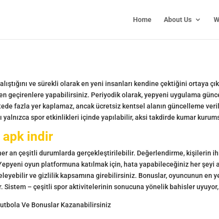
Home
About Us
W
alıştığını ve sürekli olarak en yeni insanları kendine çektiğini ortaya ç
 geçirenlere yapabilirsiniz. Periyodik olarak, yepyeni uygulama güncel o
ede fazla yer kaplamaz, ancak ücretsiz kentsel alanın güncelleme veril
ı yalnızca spor etkinlikleri içinde yapılabilir, aksi takdirde kumar kurums
apk indir
an çeşitli durumlarda gerçekleştirilebilir. Değerlendirme, kişilerin ihla
Yepyeni oyun platformuna katılmak için, hata yapabileceğiniz her şeyi 
nceleyebilir ve gizlilik kapsamına girebilirsiniz. Bonuslar, oyuncunun en
. Sistem – çeşitli spor aktivitelerinin sonucuna yönelik bahisler uyuyo
utbola Ve Bonuslar Kazanabilirsiniz