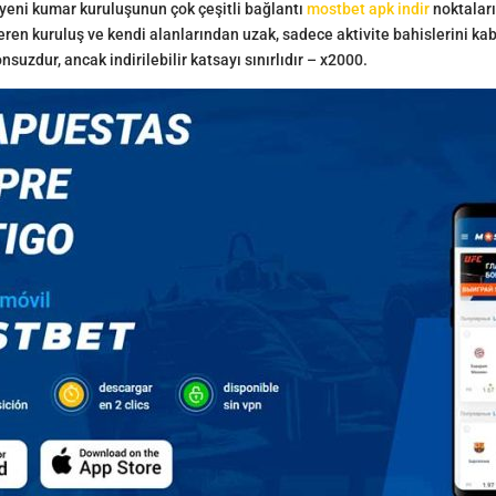
 yeni kumar kuruluşunun çok çeşitli bağlantı
mostbet apk indir
noktaları
eren kuruluş ve kendi alanlarından uzak, sadece aktivite bahislerini kab
suzdur, ancak indirilebilir katsayı sınırlıdır – x2000.