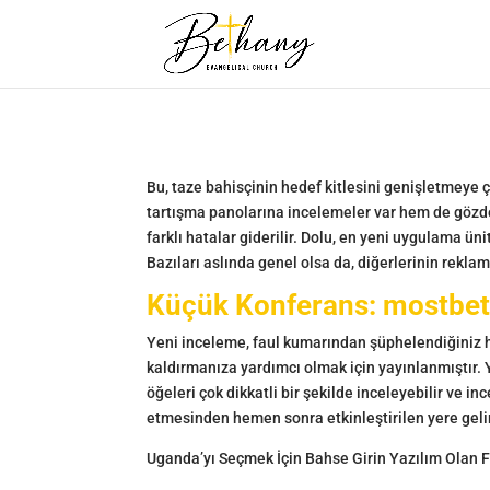
Bu, taze bahisçinin hedef kitlesini genişletmeye ç
tartışma panolarına incelemeler var hem de gözden
farklı hatalar giderilir.
Dolu, en yeni uygulama ünit
Bazıları aslında genel olsa da, diğerlerinin reklam
Küçük Konferans: mostbet 
Yeni inceleme, faul kumarından şüphelendiğiniz her 
kaldırmanıza yardımcı olmak için yayınlanmıştır. 
öğeleri çok dikkatli bir şekilde inceleyebilir ve i
etmesinden hemen sonra etkinleştirilen yere gelir
Uganda’yı Seçmek İçin Bahse Girin Yazılım Olan F