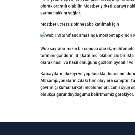
olarak orantılı olabilir. Mostbet şirketi, parayı
verme hakkını sağlar.
Mostbet ücretsiz bir hesaba katılmak için
Web sayfalarımızın bir sonucu olarak, muhtemelen
terimini gönderin. Bir katılımcı ekibimizle birli
olarak nasıl ve nasıl olduğunu gözlemleyebilir ve i
Katsayıların düzeyi ve yapılacaklar listesinin de
AB şampiyonalarınızdaki tüm olaylara sahiptir. Tan
çevrimiçi kumar şirketi incelemeleri, canlı oyun 
oldukça gurur duyduğumu belirtmemiz gerekiyor.