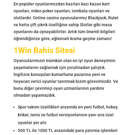
En popüler oyunlarımızdan bazıları kazı kazan kart
oyunları, video poker oyunları, tombala oyunları ve
slotlardır. Online casino oyuncularımız Blackjack, Rulet
ve hatta çift çıkrık özelliğine sahip Slotlar gibi masa
oyunlarını da oynayabilirler. Artık tüm önemli bilgileri
öğrendiğinize göre, eğlenceli kısma geçme zamanı!
1Win Bahis Sitesi
Oyuncularımızın mümkün olan en iyi oyun deneyimini
yaşamalarını sağlamak için yorulmadan çalıştık.
İngilizce konuşulan kumarhane pazarına yeni ve
heyecan verici oyunlar tanıtmak bizim görevimizdir. Ve
bunu diğer çevrimiçi oyun uzmanlarının yardımı
olmadan yapamazdık.
Spor takımı özellikleri arasında en yeni futbol, ​​hokey,
kriket, tenis ve futbol versiyonlarının yanı sıra özel
oyunlar yer alır.
500 TL ile 1000 TL arasındaki para yatırma işlemleri