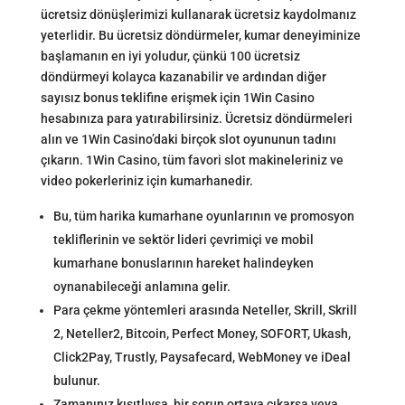
ücretsiz dönüşlerimizi kullanarak ücretsiz kaydolmanız
yeterlidir. Bu ücretsiz döndürmeler, kumar deneyiminize
başlamanın en iyi yoludur, çünkü 100 ücretsiz
döndürmeyi kolayca kazanabilir ve ardından diğer
sayısız bonus teklifine erişmek için 1Win Casino
hesabınıza para yatırabilirsiniz. Ücretsiz döndürmeleri
alın ve 1Win Casino’daki birçok slot oyununun tadını
çıkarın. 1Win Casino, tüm favori slot makineleriniz ve
video pokerleriniz için kumarhanedir.
Bu, tüm harika kumarhane oyunlarının ve promosyon
tekliflerinin ve sektör lideri çevrimiçi ve mobil
kumarhane bonuslarının hareket halindeyken
oynanabileceği anlamına gelir.
Para çekme yöntemleri arasında Neteller, Skrill, Skrill
2, Neteller2, Bitcoin, Perfect Money, SOFORT, Ukash,
Click2Pay, Trustly, Paysafecard, WebMoney ve iDeal
bulunur.
Zamanınız kısıtlıysa, bir sorun ortaya çıkarsa veya