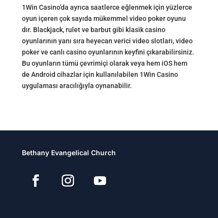
1Win Casino’da ayrıca saatlerce eğlenmek için yüzlerce
oyun içeren çok sayıda mükemmel video poker oyunu
dır. Blackjack, rulet ve barbut gibi klasik casino
oyunlarının yanı sıra heyecan verici video slotları, video
poker ve canlı casino oyunlarının keyfini çıkarabilirsiniz.
Bu oyunların tümü çevrimiçi olarak veya hem iOS hem
de Android cihazlar için kullanılabilen 1Win Casino
uygulaması aracılığıyla oynanabilir.
Bethany Evangelical Church