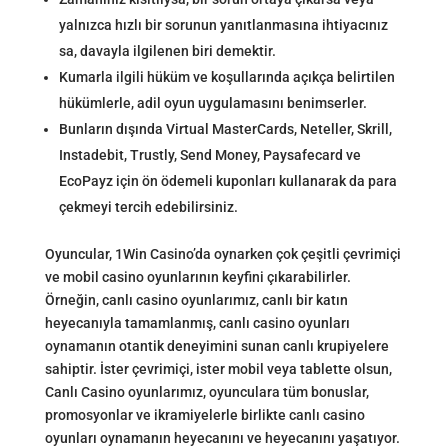
yalnızca hızlı bir sorunun yanıtlanmasına ihtiyacınız
sa, davayla ilgilenen biri demektir.
Kumarla ilgili hüküm ve koşullarında açıkça belirtilen
hükümlerle, adil oyun uygulamasını benimserler.
Bunların dışında Virtual MasterCards, Neteller, Skrill,
Instadebit, Trustly, Send Money, Paysafecard ve
EcoPayz için ön ödemeli kuponları kullanarak da para
çekmeyi tercih edebilirsiniz.
Oyuncular, 1Win Casino’da oynarken çok çeşitli çevrimiçi
ve mobil casino oyunlarının keyfini çıkarabilirler.
Örneğin, canlı casino oyunlarımız, canlı bir katın
heyecanıyla tamamlanmış, canlı casino oyunları
oynamanın otantik deneyimini sunan canlı krupiyelere
sahiptir. İster çevrimiçi, ister mobil veya tablette olsun,
Canlı Casino oyunlarımız, oyunculara tüm bonuslar,
promosyonlar ve ikramiyelerle birlikte canlı casino
oyunları oynamanın heyecanını ve heyecanını yaşatıyor.