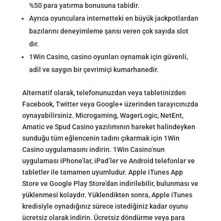
%50 para yatırma bonusuna tabidir.
Ayrıca oyunculara internetteki en büyük jackpotlardan
bazılarını deneyimleme şansı veren çok sayıda slot
dır.
1Win Casino, casino oyunları oynamak için güvenli,
adil ve saygın bir çevrimiçi kumarhanedir.
Alternatif olarak, telefonunuzdan veya tabletinizden
Facebook, Twitter veya Google+ üzerinden tarayıcınızda
oynayabilirsiniz. Microgaming, WagerLogic, NetEnt,
Amatic ve Spud Casino yazılımının hareket halindeyken
sunduğu tüm eğlencenin tadını çıkarmak için 1Win
Casino uygulamasını indirin. 1Win Casino’nun
uygulaması iPhone’lar, iPad’ler ve Android telefonlar ve
tabletler ile tamamen uyumludur. Apple iTunes App
Store ve Google Play Store’dan indirilebilir, bulunması ve
yüklenmesi kolaydır. Yüklendikten sonra, Apple iTunes
kredisiyle oynadığınız sürece istediğiniz kadar oyunu
ücretsiz olarak indirin. Ücretsiz döndürme veya para