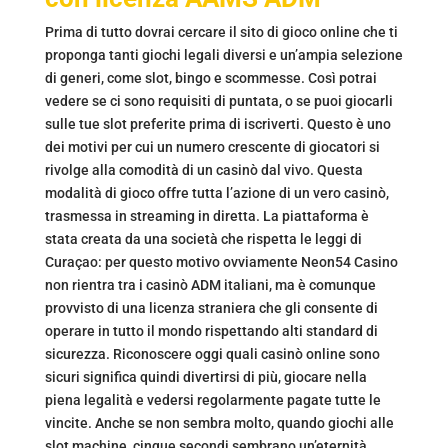
Prima di tutto dovrai cercare il sito di gioco online che ti
proponga tanti giochi legali diversi e un’ampia selezione
di generi, come slot, bingo e scommesse. Così potrai
vedere se ci sono requisiti di puntata, o se puoi giocarli
sulle tue slot preferite prima di iscriverti. Questo è uno
dei motivi per cui un numero crescente di giocatori si
rivolge alla comodità di un casinò dal vivo. Questa
modalità di gioco offre tutta l’azione di un vero casinò,
trasmessa in streaming in diretta. La piattaforma è
stata creata da una società che rispetta le leggi di
Curaçao: per questo motivo ovviamente Neon54 Casino
non rientra tra i casinò ADM italiani, ma è comunque
provvisto di una licenza straniera che gli consente di
operare in tutto il mondo rispettando alti standard di
sicurezza. Riconoscere oggi quali casinò online sono
sicuri significa quindi divertirsi di più, giocare nella
piena legalità e vedersi regolarmente pagate tutte le
vincite. Anche se non sembra molto, quando giochi alle
slot machine, cinque secondi sembrano un’eternità.