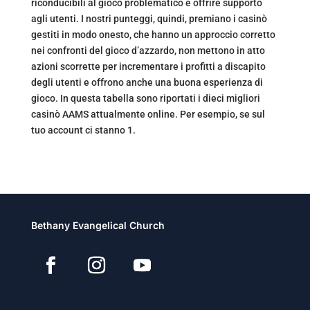
riconducibili al gioco problematico e offrire supporto
agli utenti. I nostri punteggi, quindi, premiano i casinò
gestiti in modo onesto, che hanno un approccio corretto
nei confronti del gioco d’azzardo, non mettono in atto
azioni scorrette per incrementare i profitti a discapito
degli utenti e offrono anche una buona esperienza di
gioco. In questa tabella sono riportati i dieci migliori
casinò AAMS attualmente online. Per esempio, se sul
tuo account ci stanno 1.
Bethany Evangelical Church