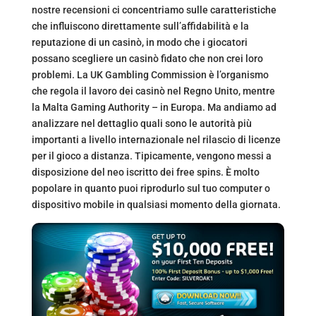
nostre recensioni ci concentriamo sulle caratteristiche
che influiscono direttamente sull’affidabilità e la
reputazione di un casinò, in modo che i giocatori
possano scegliere un casinò fidato che non crei loro
problemi. La UK Gambling Commission è l’organismo
che regola il lavoro dei casinò nel Regno Unito, mentre
la Malta Gaming Authority – in Europa. Ma andiamo ad
analizzare nel dettaglio quali sono le autorità più
importanti a livello internazionale nel rilascio di licenze
per il gioco a distanza. Tipicamente, vengono messi a
disposizione del neo iscritto dei free spins. È molto
popolare in quanto puoi riprodurlo sul tuo computer o
dispositivo mobile in qualsiasi momento della giornata.