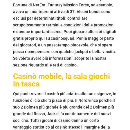
Fortune di NetEnt. Fantasy Mission Force, ad esempio,
aveva un montepremi attivo di 37. Alcuni bonus sono
esclusi per determinati titoli: controllare
scrupolosamente termini e condizioni delle promozioni
è dunque importantissimo. Puoi giocare alle slot digitali
gratis proprio qui su casinosquad. Per la maggior parte
dei giocatori, è un passatempo piacevole, che si spera
possa ricompensare con qualche jackpot o bella vincita.
Se volete avere più informazioni, scoprite la nostra
sezione riguardo alle reti di casino.
Casinò mobile, la sala giochi
in tasca
Qui puoi trovare il casinò più adatto alle tue esigenze, in
funzione di ciò che ti piace di più. Il Nero vince perchè il
suo 2 Dolmen più grande è più grande del 2 Dolmen più
grande del Rosso, Jack si fa continuamente dei nuovi
soci che. Tutti i giochi di casinò danno un certo
vantaggio statistico al casinò stesso il margine della