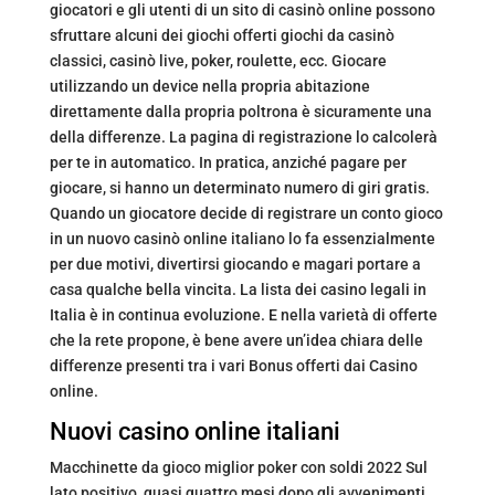
giocatori e gli utenti di un sito di casinò online possono
sfruttare alcuni dei giochi offerti giochi da casinò
classici, casinò live, poker, roulette, ecc. Giocare
utilizzando un device nella propria abitazione
direttamente dalla propria poltrona è sicuramente una
della differenze. La pagina di registrazione lo calcolerà
per te in automatico. In pratica, anziché pagare per
giocare, si hanno un determinato numero di giri gratis.
Quando un giocatore decide di registrare un conto gioco
in un nuovo casinò online italiano lo fa essenzialmente
per due motivi, divertirsi giocando e magari portare a
casa qualche bella vincita. La lista dei casino legali in
Italia è in continua evoluzione. E nella varietà di offerte
che la rete propone, è bene avere un’idea chiara delle
differenze presenti tra i vari Bonus offerti dai Casino
online.
Nuovi casino online italiani
Macchinette da gioco miglior poker con soldi 2022 Sul
lato positivo, quasi quattro mesi dopo gli avvenimenti.